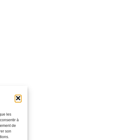
que les
 consentir à
rtement de
rer son
tions.