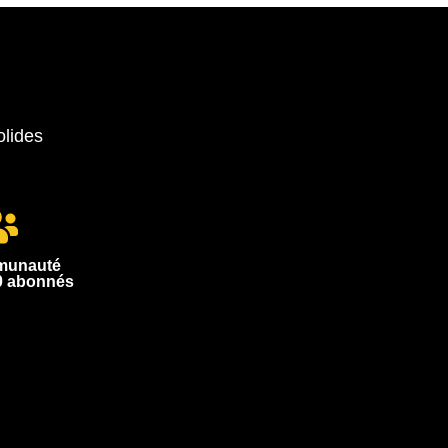
olides
munauté
0 abonnés