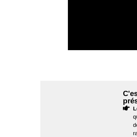
C'es
pré
L
q
d
r