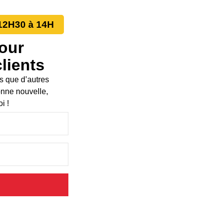
 12H30 à 14H
pour
lients
s que d’autres
bonne nouvelle,
i !