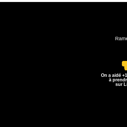
Ramen
On a aidé +
à prendr
sur L