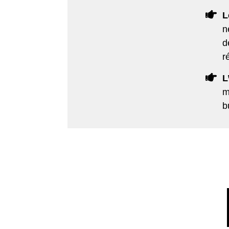
L
n
d
r
L
m
b