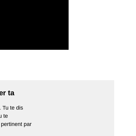
er ta
 Tu te dis
u te
pertinent par